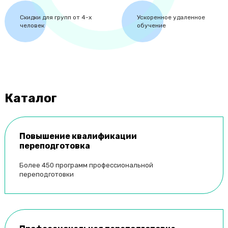
Челябинск
Скидки для групп от 4-х
Ускоренное удаленное
Череповец
человек
обучение
Чита
Ш
Шахты
Щ
Каталог
Щёлково
Э
Повышение квалификации
Электросталь
переподготовка
Элиста
Более 450 программ профессиональной
Энгельс
переподготовки
Ю
Южно-Сахалинск