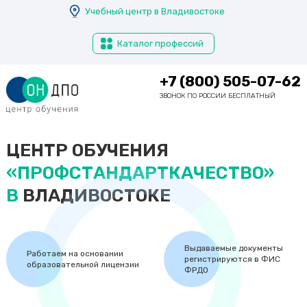
Перейти
Учебный центр в Владивостоке
Томск
к
основному
Тула
Каталог профессий
содержанию
Тюмень
+7 (800) 505-07-62
У
ЗВОНОК ПО РОССИИ БЕСПЛАТНЫЙ
Улан-Удэ
Ульяновск
ЦЕНТР ОБУЧЕНИЯ
Уссурийск
«ПРОФСТАНДАРТКАЧЕСТВО»
Уфа
В
ВЛАДИВОСТОКЕ
Х
Хабаровск
Химки
Выдаваемые документы
Работаем на основании
регистрируются в ФИС
образовательной лицензии
ФРДО
Ч
Чебоксары