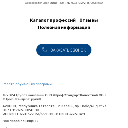
Новороссийск
Образовательная лицензия : № Л035-01272-16/00254580
Новосибирск
Новочебоксарск
Каталог профессий
Отзывы
Подвал
Новочеркасск
Полезная информация
Новошахтинск
Новый Уренгой
ЗАКАЗАТЬ ЗВОНОК
Ногинск
Норильск
Ноябрьск
О
Реестр обучающих программ
Обнинск
© 2024 Группа компаний ООО «ПрофСтандартКачество» ООО
Одинцово
«ПрофСтандартГрупп»
420088, Республика Татарстан, г. Казань, пр. Победы, д. 212а
Октябрьский
ОГРН: 1191690024580
ИНН/КПП: 1660327861/166001001 ОКПО 36690411
Омск
Все права защищены.
Оренбург