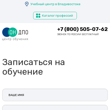
Перейти
Учебный центр в Владивостоке
Киров
к
Кисловодск
основному
Каталог профессий
содержанию
Климовск
Ковров
+7 (800) 505-07-62
Коломна
ЗВОНОК ПО РОССИИ БЕСПЛАТНЫЙ
Комсомольск-на-Амуре
Копейск
Королёв
Записаться на
Кострома
обучение
Красногорск
Краснодар
Красноярск
Ваше
Крым
имя
Курган
Курск