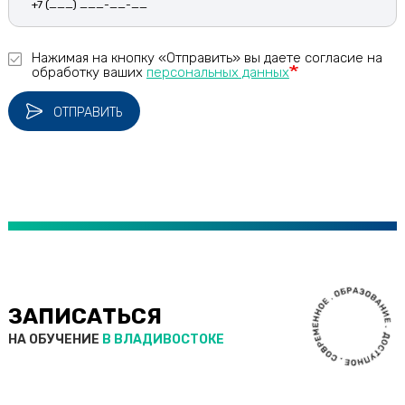
Кызыл
Нажимая на кнопку «Отправить» вы даете согласие на
Л
обработку ваших
персональных данных
Липецк
Люберцы
ОТПРАВИТЬ
М
Магнитогорск
Майкоп
Махачкала
Миасс
Москва
ЗАПИСАТЬСЯ
Мурманск
Муром
НА ОБУЧЕНИЕ
В ВЛАДИВОСТОКЕ
Мытищи