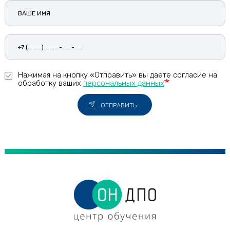
Н
Ваше
Набережные Челны
имя
Назрань
Нальчик
Находка
Нажимая на кнопку «Отправить» вы даете согласие на
Невинномысск
обработку ваших
персональных данных
Нефтекамск
ОТПРАВИТЬ
Нефтеюганск
Нижневартовск
Нижнекамск
Нижний Новгород
Нижний Тагил
Новокузнецк
Новокуйбышевск
Новомосковск